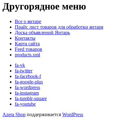
Другорядное меню
Все о янтаре
Прайс лист товаров для обработки янтаря
Доска объявлений Янтарь
Контакты
Карта сайта
Feed товаров
products.xml
fa-vk
fa-twitter
fa-facebook-f
fa-google-plus
fa-wordpress
fa-instagram
fa-tumblr-square
fa-youtube
Azera Shop
поддерживается
WordPress