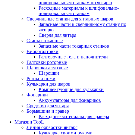
полировальным станкам по янтарю
Расходные материалы к шлифовально-
полировальным станкам
Сверлильные станки для янтарных шаров
Запасные части к сверлильному станку по
янтарю
Сверла для янтаря
Станки токарные
Запасные части токарных станков
Виброгалтовки
Галтовочные тела и наполнители
Галтовки роторные
Шарошки алмазные
Шарошки
Резцы и ножи
Кулькарки для шаров
Комплектующие для кулькарки
Фонарики
Аккумуляторы для фонариков
Средство для янтаря
Бормашина и гравер
Расходные материалы для гравера
Магазин TooL
Линия обработки янтаря
Кулькарка своими руками