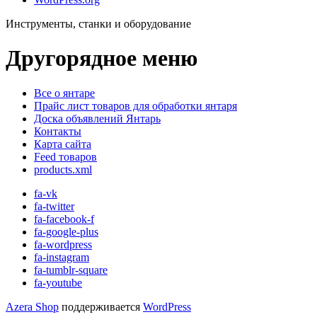
Инструменты, станки и оборудование
Другорядное меню
Все о янтаре
Прайс лист товаров для обработки янтаря
Доска объявлений Янтарь
Контакты
Карта сайта
Feed товаров
products.xml
fa-vk
fa-twitter
fa-facebook-f
fa-google-plus
fa-wordpress
fa-instagram
fa-tumblr-square
fa-youtube
Azera Shop
поддерживается
WordPress