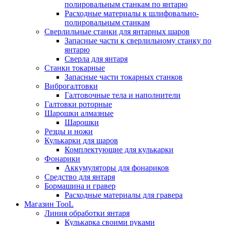
полировальным станкам по янтарю
Расходные материалы к шлифовально-
полировальным станкам
Сверлильные станки для янтарных шаров
Запасные части к сверлильному станку по
янтарю
Сверла для янтаря
Станки токарные
Запасные части токарных станков
Виброгалтовки
Галтовочные тела и наполнители
Галтовки роторные
Шарошки алмазные
Шарошки
Резцы и ножи
Кулькарки для шаров
Комплектующие для кулькарки
Фонарики
Аккумуляторы для фонариков
Средство для янтаря
Бормашина и гравер
Расходные материалы для гравера
Магазин TooL
Линия обработки янтаря
Кулькарка своими руками