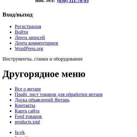
моб. тел:
(050) 311-70-93
Вход/выход
Регистрация
Войти
Лента записей
Лента комментариев
WordPress.org
Инструменты, станки и оборудование
Другорядное меню
Все о янтаре
Прайс лист товаров для обработки янтаря
Доска объявлений Янтарь
Контакты
Карта сайта
Feed товаров
products.xml
fa-vk