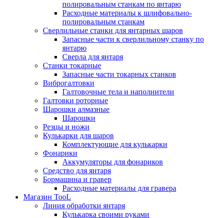
полировальным станкам по янтарю
Расходные материалы к шлифовально-
полировальным станкам
Сверлильные станки для янтарных шаров
Запасные части к сверлильному станку по
янтарю
Сверла для янтаря
Станки токарные
Запасные части токарных станков
Виброгалтовки
Галтовочные тела и наполнители
Галтовки роторные
Шарошки алмазные
Шарошки
Резцы и ножи
Кулькарки для шаров
Комплектующие для кулькарки
Фонарики
Аккумуляторы для фонариков
Средство для янтаря
Бормашина и гравер
Расходные материалы для гравера
Магазин TooL
Линия обработки янтаря
Кулькарка своими руками