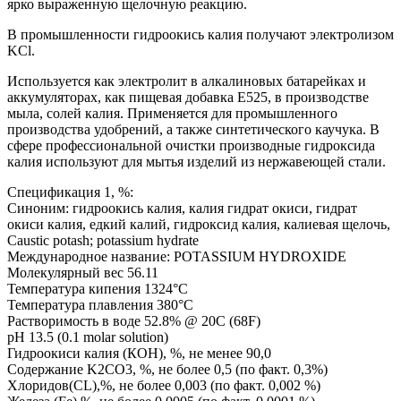
ярко выраженную щелочную реакцию.
В промышленности гидроокись калия получают электролизом
KCl.
Используется как электролит в алкалиновых батарейках и
аккумуляторах, как пищевая добавка E525, в производстве
мыла, солей калия. Применяется для промышленного
производства удобрений, а также синтетического каучука. В
сфере профессиональной очистки производные гидроксида
калия используют для мытья изделий из нержавеющей стали.
Спецификация 1, %:
Синоним: гидроокись калия, калия гидрат окиси, гидрат
окиси калия, едкий калий, гидроксид калия, калиевая щелочь,
Caustic potash; potassium hydrate
Международное название: POTASSIUM HYDROXIDE
Молекулярный вес 56.11
Температура кипения 1324°C
Температура плавления 380°C
Растворимость в воде 52.8% @ 20C (68F)
pH 13.5 (0.1 molar solution)
Гидроокиси калия (КОН), %, не менее 90,0
Содержание K2CO3, %, не более 0,5 (по факт. 0,3%)
Хлоридов(CL),%, не более 0,003 (по факт. 0,002 %)