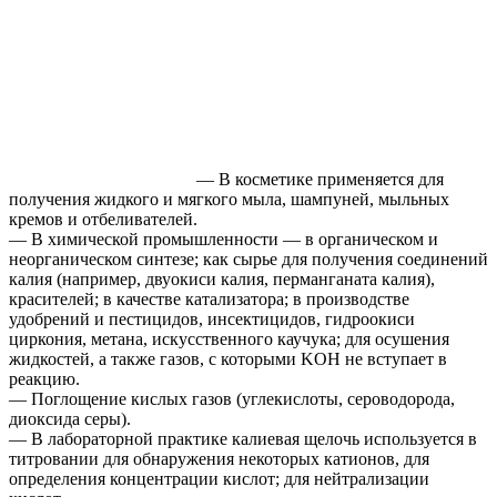
— В косметике применяется для
получения жидкого и мягкого мыла, шампуней, мыльных
кремов и отбеливателей.
— В химической промышленности — в органическом и
неорганическом синтезе; как сырье для получения соединений
калия (например, двуокиси калия, перманганата калия),
красителей; в качестве катализатора; в производстве
удобрений и пестицидов, инсектицидов, гидроокиси
циркония, метана, искусственного каучука; для осушения
жидкостей, а также газов, с которыми KOH не вступает в
реакцию.
— Поглощение кислых газов (углекислоты, сероводорода,
диоксида серы).
— В лабораторной практике калиевая щелочь используется в
титровании для обнаружения некоторых катионов, для
определения концентрации кислот; для нейтрализации