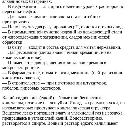
алкалиновых батарейках.
— В нефтехимии — для приготовления буровых растворов; в
перегонке нефти.
— Для выщелачивания отливок на сталелитейных
предприятиях.
— Используется для регулирования рН, очистки сточных вод.
— В промышленной очистке изделий из нержавеющей стали
от жиросодержащих загрязнений, следов механической
обработки.
— В быту — входит в состав средств для мытья нержавейки.
— Для ресомации (метод аналогичный кремации, но на
химической основе).
— Применяется для травления кристаллов кремния в
микроэлектронике.
— В фармацевтике, стоматологии, медицине (нейтрализация
кислотных ожогов).
— В строительстве — при изготовлении штукатурок,
побелок, гипсовых растворов.
Калий гидроокись (едкий) – белые или бесцветные
кристаллы, похожие на чешуйки. Иногда – гранулы, куски, на
изломе которых проступает кристаллическая структура.
Вещество легко поглощает влагу и углекислый газ из воздуха,
превращаясь в углекислый калий. Водорастворимо,
растворяется в спирте. Водный раствор едкого калия имеет