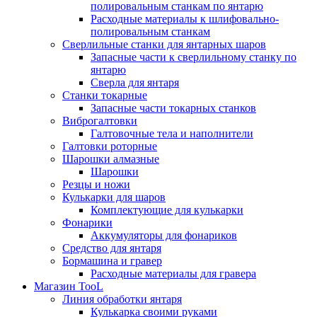
полировальным станкам по янтарю
Расходные материалы к шлифовально-
полировальным станкам
Сверлильные станки для янтарных шаров
Запасные части к сверлильному станку по
янтарю
Сверла для янтаря
Станки токарные
Запасные части токарных станков
Виброгалтовки
Галтовочные тела и наполнители
Галтовки роторные
Шарошки алмазные
Шарошки
Резцы и ножи
Кулькарки для шаров
Комплектующие для кулькарки
Фонарики
Аккумуляторы для фонариков
Средство для янтаря
Бормашина и гравер
Расходные материалы для гравера
Магазин TooL
Линия обработки янтаря
Кулькарка своими руками