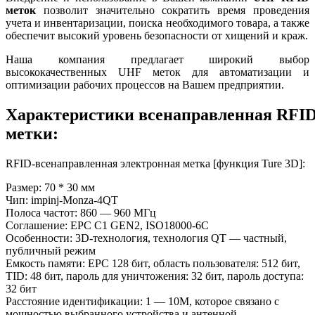
меток
позволит значительно сократить время проведения
учета и инвентаризации, поиска необходимого товара, а также
обеспечит высокий уровень безопасности от хищений и краж.
Наша компания предлагает широкий выбор
высококачественных UHF меток для автоматизации и
оптимизации рабочих процессов на Вашем предприятии.
Характеристики всенаправленная RFI
метки:
RFID-всенаправленная электронная метка [функция Ture 3D]:
Размер: 70 * 30 мм
Чип: impinj-Monza-4QT
Полоса частот: 860 — 960 МГц
Соглашение: EPC C1 GEN2, ISO18000-6C
Особенности: 3D-технология, технология QT — частный,
публичный режим
Емкость памяти: EPC 128 бит, область пользователя: 512 бит,
TID: 48 бит, пароль для уничтожения: 32 бит, пароль доступа:
32 бит
Расстояние идентификации: 1 — 10M, которое связано с
мощностью выбранного устройства и антенной.