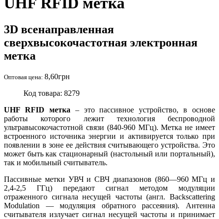
UHF RFID метка
3D всенаправленная
сверхвысокочастотная электронная
метка
8,60
грн
Оптовая цена:
Код товара: 8279
UHF RFID метка
– это пассивное устройство, в основе
работы которого лежит технология беспроводной
ультравысокочастотной связи (840-960 МГц). Метка не имеет
встроенного источника энергии и активируется только при
появлении в зоне ее действия считывающего устройства. Это
может быть как стационарный (настольный или портальный),
так и мобильный считыватель.
Пассивные метки УВЧ и СВЧ диапазонов (860—960 МГц и
2,4-2,5 ГГц) передают сигнал методом модуляции
отраженного сигнала несущей частоты (англ. Backscattering
Modulation — модуляция обратного рассеяния). Антенна
считывателя излучает сигнал несущей частоты и принимает