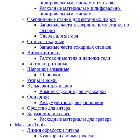
полировальным станкам по янтарю
Расходные материалы к шлифовально-
полировальным станкам
Сверлильные станки для янтарных шаров
Запасные части к сверлильному станку по
янтарю
Сверла для янтаря
Станки токарные
Запасные части токарных станков
Виброгалтовки
Галтовочные тела и наполнители
Галтовки роторные
Шарошки алмазные
Шарошки
Резцы и ножи
Кулькарки для шаров
Комплектующие для кулькарки
Фонарики
Аккумуляторы для фонариков
Средство для янтаря
Бормашина и гравер
Расходные материалы для гравера
Магазин TooL
Линия обработки янтаря
Кулькарка своими руками