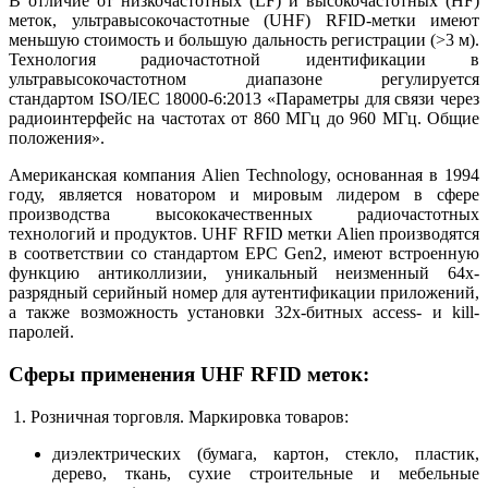
В отличие от низкочастотных (LF) и высокочастотных (HF)
меток, ультравысокочастотные (UHF) RFID-метки имеют
меньшую стоимость и большую дальность регистрации (>3 м).
Технология радиочастотной идентификации в
ультравысокочастотном диапазоне регулируется
стандартом ISO/IEC 18000-6:2013 «Параметры для связи через
радиоинтерфейс на частотах от 860 МГц до 960 МГц. Общие
положения».
Американская компания Alien Technology, основанная в 1994
году, является новатором и мировым лидером в сфере
производства высококачественных радиочастотных
технологий и продуктов. UHF RFID метки Alien производятся
в соответствии со стандартом EPC Gen2, имеют встроенную
функцию антиколлизии, уникальный неизменный 64х-
разрядный серийный номер для аутентификации приложений,
а также возможность установки 32х-битных access- и kill-
паролей.
Сферы применения
UHF
RFID меток
:
1. Розничная торговля. Маркировка товаров:
диэлектрических (бумага, картон, стекло, пластик,
дерево, ткань, сухие строительные и мебельные