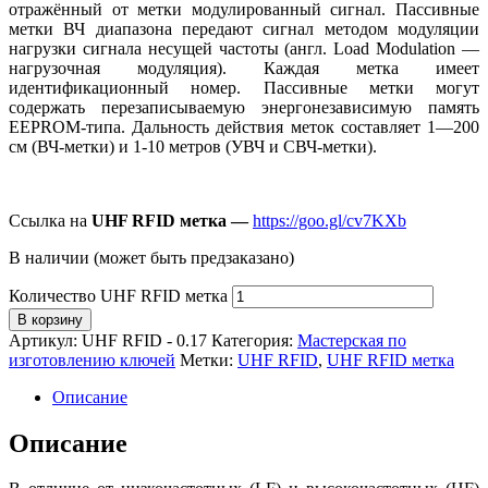
отражённый от метки модулированный сигнал. Пассивные
метки ВЧ диапазона передают сигнал методом модуляции
нагрузки сигнала несущей частоты (англ. Load Modulation —
нагрузочная модуляция). Каждая метка имеет
идентификационный номер. Пассивные метки могут
содержать перезаписываемую энергонезависимую память
EEPROM-типа. Дальность действия меток составляет 1—200
см (ВЧ-метки) и 1-10 метров (УВЧ и СВЧ-метки).
Ссылка на
UHF RFID метка —
https://goo.gl/cv7KXb
В наличии (может быть предзаказано)
Количество UHF RFID метка
В корзину
Артикул:
UHF RFID - 0.17
Категория:
Мастерская по
изготовлению ключей
Метки:
UHF RFID
,
UHF RFID метка
Описание
Описание