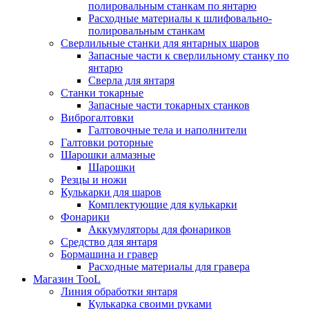
полировальным станкам по янтарю
Расходные материалы к шлифовально-
полировальным станкам
Сверлильные станки для янтарных шаров
Запасные части к сверлильному станку по
янтарю
Сверла для янтаря
Станки токарные
Запасные части токарных станков
Виброгалтовки
Галтовочные тела и наполнители
Галтовки роторные
Шарошки алмазные
Шарошки
Резцы и ножи
Кулькарки для шаров
Комплектующие для кулькарки
Фонарики
Аккумуляторы для фонариков
Средство для янтаря
Бормашина и гравер
Расходные материалы для гравера
Магазин TooL
Линия обработки янтаря
Кулькарка своими руками