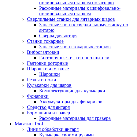
полировальным станкам по янтарю
Расходные материалы к шлифовально-
полировальным станкам
Сверлильные станки для янтарных шаров
Запасные части к сверлильному станку по
янтарю
Сверла для янтаря
Станки токарные
Запасные части токарных станков
Виброгалтовки
Галтовочные тела и наполнители
Галтовки роторные
Шарошки алмазные
Шарошки
Резцы и ножи
Кулькарки для шаров
Комплектующие для кулькарки
Фонарики
Аккумуляторы для фонариков
Средство для янтаря
Бормашина и гравер
Расходные материалы для гравера
Магазин TooL
Линия обработки янтаря
Кулькарка своими руками