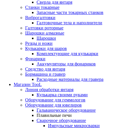
Сверла для янтаря
Станки токарные
Запасные части токарных станков
Виброгалтовки
Галтовочные тела и наполнители
Галтовки роторные
Шарошки алмазные
Шарошки
Резцы и ножи
Кулькарки для шаров
Комплектующие для кулькарки
Фонарики
Аккумуляторы для фонариков
Средство для янтаря
Бормашина и гравер
Расходные материалы для гравера
Магазин TooL
Линия обработки янтаря
Кулькарка своими руками
Оборудование для геммологов
Оборудование для ювелиров
Гальваническое оборудование
Плавильные печи
Сварочное оборудование
Импульсные микросварки