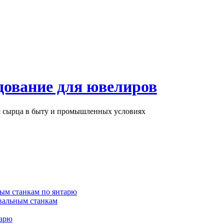
дование для ювелиров
ря сырца в быту и промышленных условиях
ым станкам по янтарю
вальным станкам
тарю