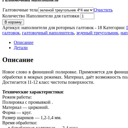
Галтовочные тела
Очистить
Количество Наполнители для галтовки
В корзину
Артикул:
наполнители для роторных галтовок - 18
Категории:
галтовок
,
галтовочный наполнитель
,
зеденый треугольник
,
нап
Описание
Детали
Описание
Новое слово в финишной полировке. Применяется для финиш
обработки в мокрых режимах. Материал, даёт возможность п
Достигается 11-12 класс чистоты поверхности.
Технические характеристики
:
Режим работы:
Полировка с промывкой .
Материал — цирконий.
Форма — круг.
Размер шариков — 1,2-1,4 мм.
Время обработки:
— в барабанных галтовках — 2-4 часа