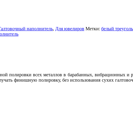
Галтовочный наполнитель
,
Для ювелиров
Метки:
белый треугол
олнитель
ной полировки всех металлов в барабанных, вибрационных и р
олучать финишную полировку, без использования сухих галтово