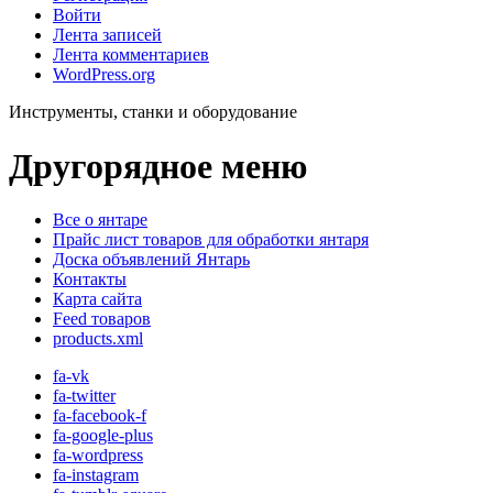
Войти
Лента записей
Лента комментариев
WordPress.org
Инструменты, станки и оборудование
Другорядное меню
Все о янтаре
Прайс лист товаров для обработки янтаря
Доска объявлений Янтарь
Контакты
Карта сайта
Feed товаров
products.xml
fa-vk
fa-twitter
fa-facebook-f
fa-google-plus
fa-wordpress
fa-instagram