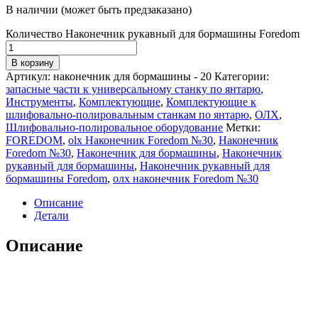
В наличии (может быть предзаказано)
Количество Наконечник рукавный для бормашины Foredom
В корзину
Артикул:
наконечник для бормашины - 20
Категории:
запасные части к универсальному станку по янтарю
,
Инструменты
,
Комплектующие
,
Комплектующие к
шлифовально-полировальным станкам по янтарю
,
ОЛХ
,
Шлифовально-полировальное оборудование
Метки:
FOREDOM
,
olx Наконечник Foredom №30
,
Наконечник
Foredom №30
,
Наконечник для бормашины
,
Наконечник
рукавный для бормашины
,
Наконечник рукавный для
бормашины Foredom
,
олх наконечник Foredom №30
Описание
Детали
Описание