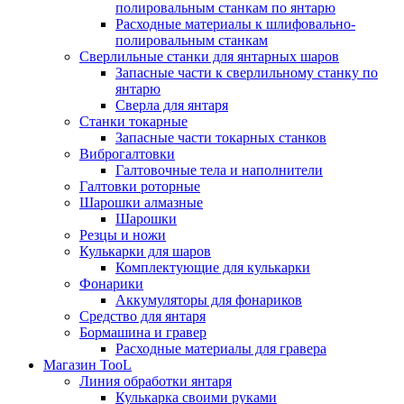
полировальным станкам по янтарю
Расходные материалы к шлифовально-
полировальным станкам
Сверлильные станки для янтарных шаров
Запасные части к сверлильному станку по
янтарю
Сверла для янтаря
Станки токарные
Запасные части токарных станков
Виброгалтовки
Галтовочные тела и наполнители
Галтовки роторные
Шарошки алмазные
Шарошки
Резцы и ножи
Кулькарки для шаров
Комплектующие для кулькарки
Фонарики
Аккумуляторы для фонариков
Средство для янтаря
Бормашина и гравер
Расходные материалы для гравера
Магазин TooL
Линия обработки янтаря
Кулькарка своими руками