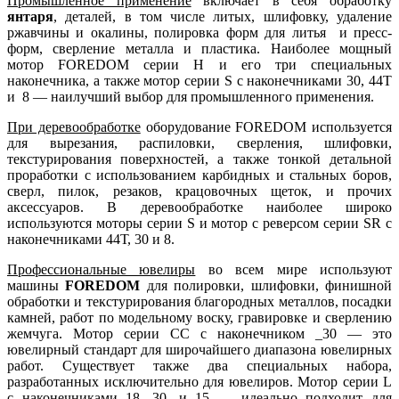
Промышленное применение
включает в себя обработку
янтаря
, деталей, в том числе литых, шлифовку, удаление
ржавчины и окалины, полировка форм для литья и пресс-
форм, сверление металла и пластика. Наиболее мощный
мотор FOREDOM серии H и его три специальных
наконечника, а также мотор серии S с наконечниками 30, 44Т
и 8 — наилучший выбор для промышленного применения.
При деревообработке
оборудование FOREDOM используется
для вырезания, распиловки, сверления, шлифовки,
текстурирования поверхностей, а также тонкой детальной
проработки с использованием карбидных и стальных боров,
сверл, пилок, резаков, крацовочных щеток, и прочих
аксессуаров. В деревообработке наиболее широко
используются моторы серии S и мотор с реверсом серии SR с
наконечниками 44Т, 30 и 8.
Профессиональные ювелиры
во всем мире используют
машины
FOREDOM
для полировки, шлифовки, финишной
обработки и текстурирования благородных металлов, посадки
камней, работ по модельному воску, гравировке и сверлению
жемчуга. Мотор серии СС с наконечником _30 — это
ювелирный стандарт для широчайшего диапазона ювелирных
работ. Существует также два специальных набора,
разработанных исключительно для ювелиров. Мотор серии L
с наконечниками 18, 30, и 15 — идеально подходит для