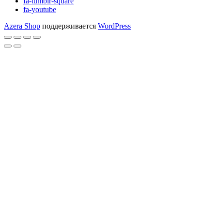
fa-tumblr-square
fa-youtube
Azera Shop
поддерживается
WordPress