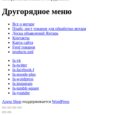
Другорядное меню
Все о янтаре
Прайс лист товаров для обработки янтаря
Доска объявлений Янтарь
Контакты
Карта сайта
Feed товаров
products.xml
fa-vk
fa-twitter
fa-facebook-f
fa-google-plus
fa-wordpress
fa-instagram
fa-tumblr-square
fa-youtube
Azera Shop
поддерживается
WordPress