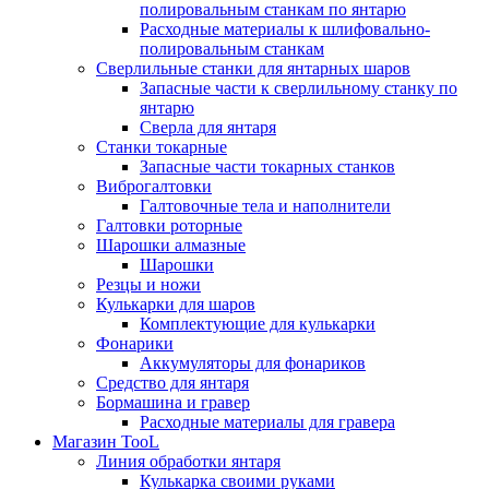
полировальным станкам по янтарю
Расходные материалы к шлифовально-
полировальным станкам
Сверлильные станки для янтарных шаров
Запасные части к сверлильному станку по
янтарю
Сверла для янтаря
Станки токарные
Запасные части токарных станков
Виброгалтовки
Галтовочные тела и наполнители
Галтовки роторные
Шарошки алмазные
Шарошки
Резцы и ножи
Кулькарки для шаров
Комплектующие для кулькарки
Фонарики
Аккумуляторы для фонариков
Средство для янтаря
Бормашина и гравер
Расходные материалы для гравера
Магазин TooL
Линия обработки янтаря
Кулькарка своими руками