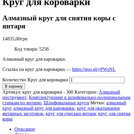
Круг для короварки
Алмазный круг для снятия коры с
янтаря
14835,00
грн
Код товара: 5256
Алмазный круг для кароварки.
Ссылка на круг для кароварки —
https://goo.gl/yPWsNL
Количество Круг для короварки
В корзину
Артикул:
круг для кароварки - 300
Категории:
Алмазный
инструмент
,
Комплектующие к шлифовально-полировальным
станкам по янтарю
,
Шлифовальные круги
Метки:
алмазный
круг
,
алмазный круг для кароварки
,
круг для окатывания
янтарных заготовок
,
круг для очиськи янтаря
,
круг для снятия
коры
Описание