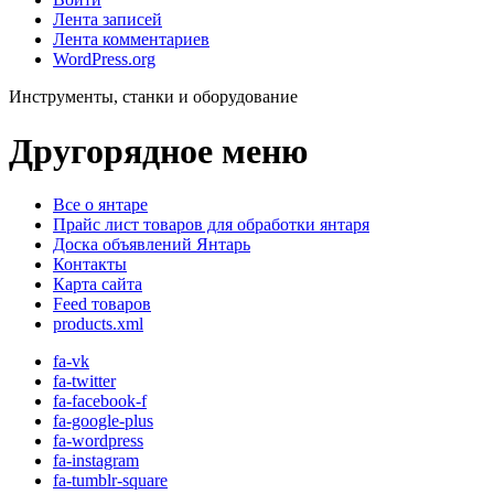
Лента записей
Лента комментариев
WordPress.org
Инструменты, станки и оборудование
Другорядное меню
Все о янтаре
Прайс лист товаров для обработки янтаря
Доска объявлений Янтарь
Контакты
Карта сайта
Feed товаров
products.xml
fa-vk
fa-twitter
fa-facebook-f
fa-google-plus
fa-wordpress
fa-instagram
fa-tumblr-square