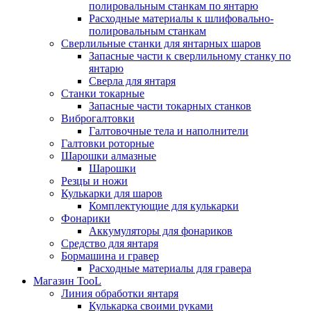
полировальным станкам по янтарю
Расходные материалы к шлифовально-
полировальным станкам
Сверлильные станки для янтарных шаров
Запасные части к сверлильному станку по
янтарю
Сверла для янтаря
Станки токарные
Запасные части токарных станков
Виброгалтовки
Галтовочные тела и наполнители
Галтовки роторные
Шарошки алмазные
Шарошки
Резцы и ножи
Кулькарки для шаров
Комплектующие для кулькарки
Фонарики
Аккумуляторы для фонариков
Средство для янтаря
Бормашина и гравер
Расходные материалы для гравера
Магазин TooL
Линия обработки янтаря
Кулькарка своими руками