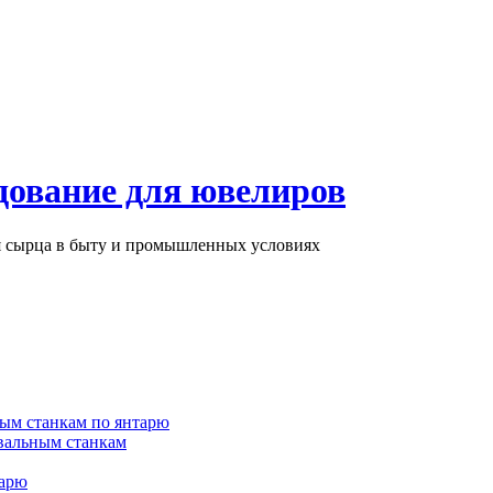
дование для ювелиров
ря сырца в быту и промышленных условиях
ым станкам по янтарю
вальным станкам
тарю