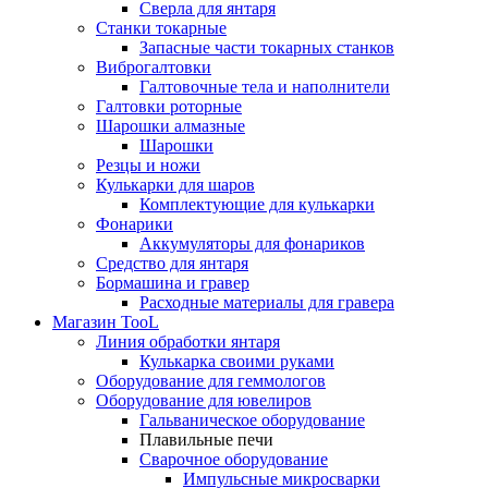
Сверла для янтаря
Станки токарные
Запасные части токарных станков
Виброгалтовки
Галтовочные тела и наполнители
Галтовки роторные
Шарошки алмазные
Шарошки
Резцы и ножи
Кулькарки для шаров
Комплектующие для кулькарки
Фонарики
Аккумуляторы для фонариков
Средство для янтаря
Бормашина и гравер
Расходные материалы для гравера
Магазин TooL
Линия обработки янтаря
Кулькарка своими руками
Оборудование для геммологов
Оборудование для ювелиров
Гальваническое оборудование
Плавильные печи
Сварочное оборудование
Импульсные микросварки