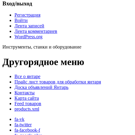
Вход/выход
Регистрация
Войти
Лента записей
Лента комментариев
WordPress.org
Инструменты, станки и оборудование
Другорядное меню
Все о янтаре
Прайс лист товаров для обработки янтаря
Доска объявлений Янтарь
Контакты
Карта сайта
Feed товаров
products.xml
fa-vk
fa-twitter
fa-facebook-f