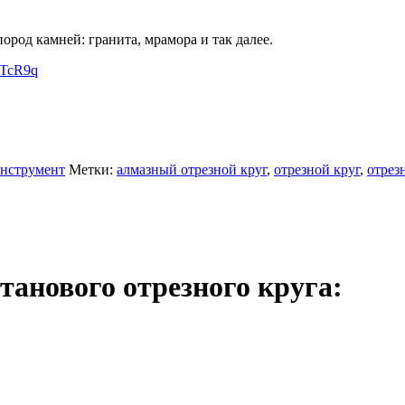
ород камней: гранита, мрамора и так далее.
/sTcR9q
нструмент
Метки:
алмазный отрезной круг
,
отрезной круг
,
отрез
танового отрезного круга: