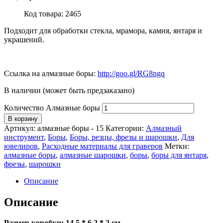
Код товара: 2465
Подходит для обработки стекла, мрамора, камня, янтаря и
украшений.
Ссылка на алмазные боры:
http://goo.gl/RG8ngq
В наличии (может быть предзаказано)
Количество Алмазные боры
В корзину
Артикул:
алмазные боры - 15
Категории:
Алмазный
инструмент
,
Боры
,
Боры, резцы, фрезы и шарошки
,
Для
ювелиров
,
Расходные материалы для граверов
Метки:
алмазные боры
,
алмазные шарошки
,
боры
,
боры для янтаря
,
фрезы
,
шарошки
Описание
Описание
Размер коробки: 14,5 * 6,2 * 2 см