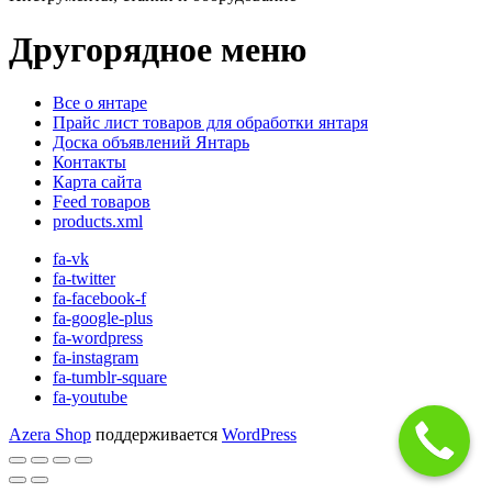
Другорядное меню
Все о янтаре
Прайс лист товаров для обработки янтаря
Доска объявлений Янтарь
Контакты
Карта сайта
Feed товаров
products.xml
fa-vk
fa-twitter
fa-facebook-f
fa-google-plus
fa-wordpress
fa-instagram
fa-tumblr-square
fa-youtube
Azera Shop
поддерживается
WordPress