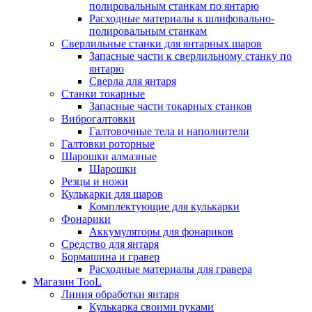
полировальным станкам по янтарю
Расходные материалы к шлифовально-
полировальным станкам
Сверлильные станки для янтарных шаров
Запасные части к сверлильному станку по
янтарю
Сверла для янтаря
Станки токарные
Запасные части токарных станков
Виброгалтовки
Галтовочные тела и наполнители
Галтовки роторные
Шарошки алмазные
Шарошки
Резцы и ножи
Кулькарки для шаров
Комплектующие для кулькарки
Фонарики
Аккумуляторы для фонариков
Средство для янтаря
Бормашина и гравер
Расходные материалы для гравера
Магазин TooL
Линия обработки янтаря
Кулькарка своими руками