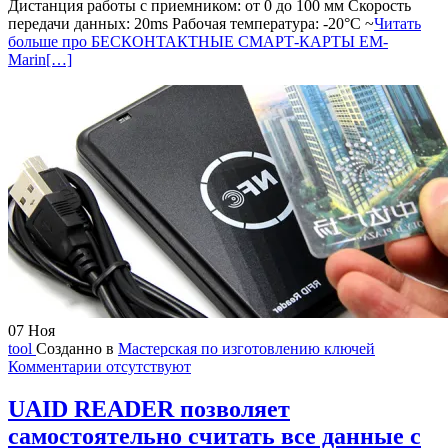
Дистанция работы с приемником: от 0 до 100 мм Скорость
передачи данных: 20ms Рабочая температура: -20°C ~
Читать
больше про БЕСКОНТАКТНЫЕ СМАРТ-КАРТЫ EM-
Marin
[…]
07
Ноя
tool
Созданно в
Мастерская по изготовлению ключей
Комментарии отсутствуют
UAID READER позволяет
самостоятельно считать все данные с