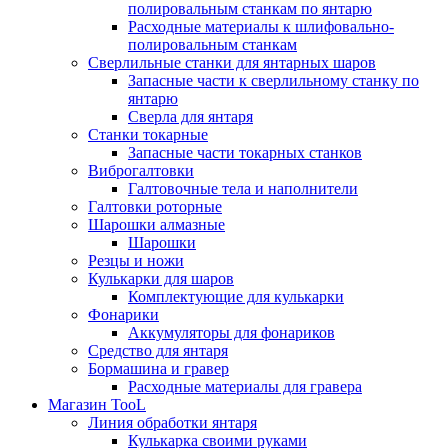
полировальным станкам по янтарю
Расходные материалы к шлифовально-
полировальным станкам
Сверлильные станки для янтарных шаров
Запасные части к сверлильному станку по
янтарю
Сверла для янтаря
Станки токарные
Запасные части токарных станков
Виброгалтовки
Галтовочные тела и наполнители
Галтовки роторные
Шарошки алмазные
Шарошки
Резцы и ножи
Кулькарки для шаров
Комплектующие для кулькарки
Фонарики
Аккумуляторы для фонариков
Средство для янтаря
Бормашина и гравер
Расходные материалы для гравера
Магазин TooL
Линия обработки янтаря
Кулькарка своими руками