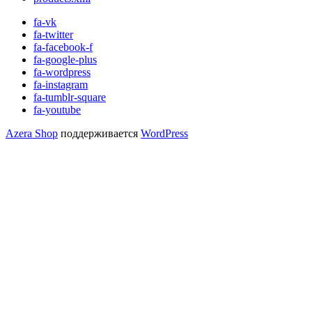
fa-vk
fa-twitter
fa-facebook-f
fa-google-plus
fa-wordpress
fa-instagram
fa-tumblr-square
fa-youtube
Azera Shop
поддерживается
WordPress