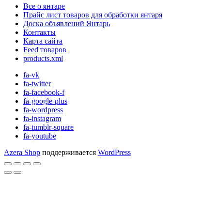
Все о янтаре
Прайс лист товаров для обработки янтаря
Доска объявлений Янтарь
Контакты
Карта сайта
Feed товаров
products.xml
fa-vk
fa-twitter
fa-facebook-f
fa-google-plus
fa-wordpress
fa-instagram
fa-tumblr-square
fa-youtube
Azera Shop
поддерживается
WordPress