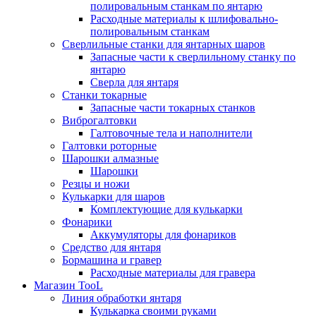
полировальным станкам по янтарю
Расходные материалы к шлифовально-
полировальным станкам
Сверлильные станки для янтарных шаров
Запасные части к сверлильному станку по
янтарю
Сверла для янтаря
Станки токарные
Запасные части токарных станков
Виброгалтовки
Галтовочные тела и наполнители
Галтовки роторные
Шарошки алмазные
Шарошки
Резцы и ножи
Кулькарки для шаров
Комплектующие для кулькарки
Фонарики
Аккумуляторы для фонариков
Средство для янтаря
Бормашина и гравер
Расходные материалы для гравера
Магазин TooL
Линия обработки янтаря
Кулькарка своими руками