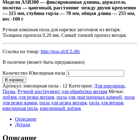
Модели ASB300 — фиксированная длинна, держатель
полотна — цанговый, расcтояние между двумя крепления
— 115 мм, глубина горла — 78 мм, общая длина — 255 мм,
вес -100 г
Ручная алмазная пила для нарезки заготовок из янтаря.
Толщина пропила 0.20 мм. Самый тонкий пропил янтаря.
Ссылка на товар:
http://goo.gl/iCLrBr
В наличии (может быть предзаказано)
Количество Ювелирная пила
В корзину
Артикул:
ювелирная пила - 12
Категории:
Для ювелиров
,
Пилы
,
Ручной инструмент для обработки янтаря
Метки:
лобзик для резки янтаря
,
пила для драгоценных камней
,
пила
для резки камня
,
пила для резки янтаря
,
пила для янтаря
,
ювелирная пила
,
ювелирный лобзик
Описание
Детали
Описание