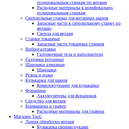
полировальным станкам по янтарю
Расходные материалы к шлифовально-
полировальным станкам
Сверлильные станки для янтарных шаров
Запасные части к сверлильному станку по
янтарю
Сверла для янтаря
Станки токарные
Запасные части токарных станков
Виброгалтовки
Галтовочные тела и наполнители
Галтовки роторные
Шарошки алмазные
Шарошки
Резцы и ножи
Кулькарки для шаров
Комплектующие для кулькарки
Фонарики
Аккумуляторы для фонариков
Средство для янтаря
Бормашина и гравер
Расходные материалы для гравера
Магазин TooL
Линия обработки янтаря
Кулькарка своими руками