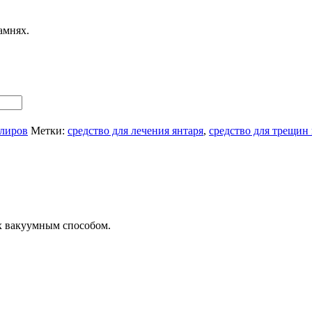
амнях.
лиров
Метки:
средство для лечения янтаря
,
средство для трещин 
х вакуумным способом.