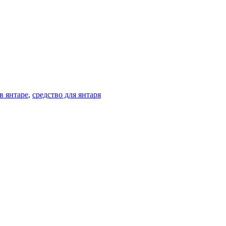
в янтаре
,
средство для янтаря