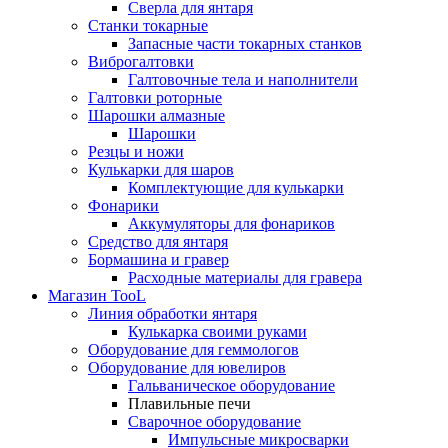
Сверла для янтаря
Станки токарные
Запасные части токарных станков
Виброгалтовки
Галтовочные тела и наполнители
Галтовки роторные
Шарошки алмазные
Шарошки
Резцы и ножи
Кулькарки для шаров
Комплектующие для кулькарки
Фонарики
Аккумуляторы для фонариков
Средство для янтаря
Бормашина и гравер
Расходные материалы для гравера
Магазин TooL
Линия обработки янтаря
Кулькарка своими руками
Оборудование для геммологов
Оборудование для ювелиров
Гальваническое оборудование
Плавильные печи
Сварочное оборудование
Импульсные микросварки