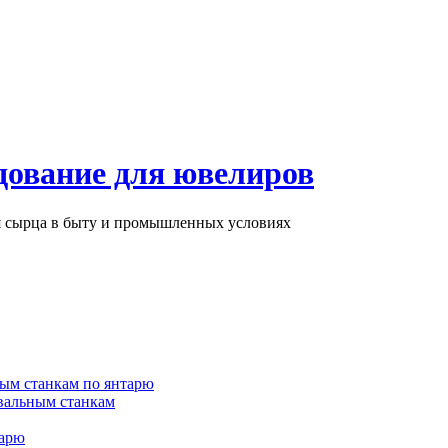
дование для ювелиров
ря сырца в быту и промышленных условиях
ым станкам по янтарю
вальным станкам
тарю