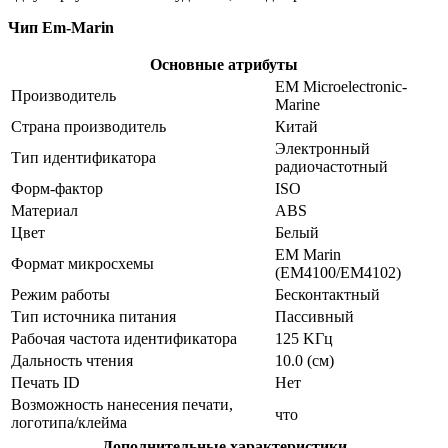
Чип Em-Marin
Основные атрибуты
EM Microelectronic-
Производитель
Marine
Страна производитель
Китай
Электронный
Тип идентификатора
радиочастотный
Форм-фактор
ISO
Материал
ABS
Цвет
Белый
EM Marin
Формат микросхемы
(EM4100/EM4102)
Режим работы
Бесконтактный
Тип источника питания
Пассивный
Рабочая частота идентификатора
125 KГц
Дальность чтения
10.0 (см)
Печать ID
Нет
Возможность нанесения печати,
что
логотипа/клейма
Дополнительные характеристики