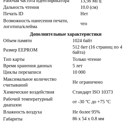
Рабочая частота идентификатора
13,56 МГц
Дальность чтения
10.0 (см)
Печать ID
Нет
Возможность нанесения печати,
что
логотипа/клейма
Дополнительные характеристики
Объем памяти
1024 байт
512 бит (16 страниц по 4
Размер EEPROM
байта)
Тип карты
Только чтение
Время хранения данных
5 лет
Циклы перезаписи
10 000
Максимальное количество
Не ограничено
считываний
Химические воздействия
Стандарт ISO 10373
Рабочий температурный
от -30 °C до +75 °C
диапазон
Влажность воздуха
Не более 95%
86 х 54 х 0.8 мм
Габариты