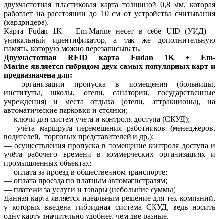
двухчастотная пластиковая карта толщиной 0,8 мм, которая
работает на расстоянии до 10 см от устройства считывания
(кардридера).
Карта Fudan 1K + Em-Marine несет в себе UID (УИД) –
уникальный идентификатор, а так же дополнительную
память, которую можно перезаписывать.
Двухчастотная RFID карта Fudan 1K + Em-
Marine является гибридом двух самых популярных карт и
предназначена для:
— организации пропуска в помещения (больницы,
институты, школы, отели, санатории, государственные
учреждения) и места отдыха (отели, аттракционы), на
автоматические парковки и стоянки;
— ключи для систем учета и контроля доступа (СКУД);
— учёта маршрута перемещения работников (менеджеров,
водителей, торговых представителей и др.);
— осуществления пропуска в помещение контроля доступа и
учёта рабочего времени в коммерческих организациях и
промышленных объектах;
— оплата за проезд в общественном транспорте;
— оплата проезда по платным автомагистралям;
— платежи за услуги и товары (небольшие суммы)
Данная карта является идеальным решение для тех компаний,
у которых введена гибридная система СКУД, ведь носить
одну карту значительно удобнее, чем две разные.