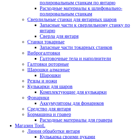
полировальным станкам по янтарю
Расходные материалы к шлифовально-
полировальным станкам
Сверлильные станки для янтарных шаров
Запасные части к сверлильному станку по
янтарю
Сверла для янтаря
Станки токарные
Запасные части токарных станков
Виброгалтовки
Галтовочные тела и наполнители
Галтовки роторные
Шарошки алмазные
Шарошки
Резцы и ножи
Кулькарки для шаров
Комплектующие для кулькарки
Фонарики
Аккумуляторы для фонариков
Средство для янтаря
Бормашина и гравер
Расходные материалы для гравера
Магазин TooL
Линия обработки янтаря
Кулькарка своими руками