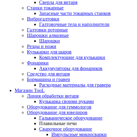
Сверла для янтаря
Станки токарные
Запасные части токарных станков
Виброгалтовки
Галтовочные тела и наполнители
Галтовки роторные
Шарошки алмазные
Шарошки
Резцы и ножи
Кулькарки для шаров
Комплектующие для кулькарки
Фонарики
Аккумуляторы для фонариков
Средство для янтаря
Бормашина и гравер
Расходные материалы для гравера
Магазин TooL
Линия обработки янтаря
Кулькарка своими руками
Оборудование для геммологов
Оборудование для ювелиров
Гальваническое оборудование
Плавильные печи
Сварочное оборудование
Импульсные микросварки