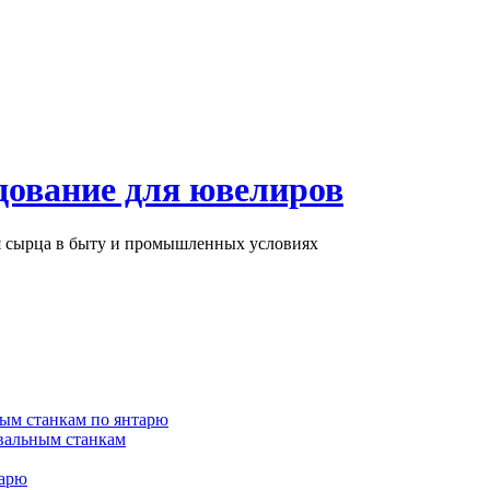
дование для ювелиров
ря сырца в быту и промышленных условиях
ым станкам по янтарю
вальным станкам
тарю