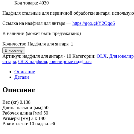
Код товара: 4030
Надфиля стальные для первичной обработки янтаря, использую
Ссылка на надфиля для янтаря —
https://goo.gl/Y2Oqq6
В наличии (может быть предзаказано)
Количество Надфиля для янтаря
В корзину
Артикул:
надфиля для янтаря - 10
Категории:
OLX
,
Для ювелир
янтаря
,
ОЛХ надфиля
,
ювелирные надфиля
Описание
Детали
Описание
Вес (кг) 0.138
Длина насыпи [мм] 50
Рабочая длина [мм] 50
Размеры [мм] 3 x 140
В комплекте 10 надфилей