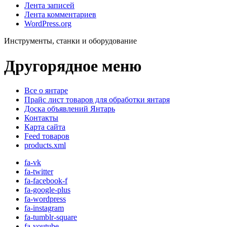
Лента записей
Лента комментариев
WordPress.org
Инструменты, станки и оборудование
Другорядное меню
Все о янтаре
Прайс лист товаров для обработки янтаря
Доска объявлений Янтарь
Контакты
Карта сайта
Feed товаров
products.xml
fa-vk
fa-twitter
fa-facebook-f
fa-google-plus
fa-wordpress
fa-instagram
fa-tumblr-square
fa-youtube