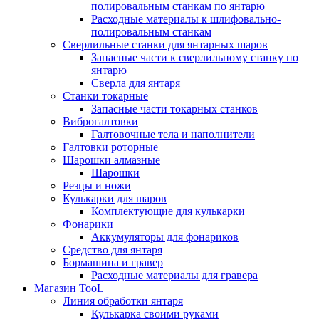
полировальным станкам по янтарю
Расходные материалы к шлифовально-
полировальным станкам
Сверлильные станки для янтарных шаров
Запасные части к сверлильному станку по
янтарю
Сверла для янтаря
Станки токарные
Запасные части токарных станков
Виброгалтовки
Галтовочные тела и наполнители
Галтовки роторные
Шарошки алмазные
Шарошки
Резцы и ножи
Кулькарки для шаров
Комплектующие для кулькарки
Фонарики
Аккумуляторы для фонариков
Средство для янтаря
Бормашина и гравер
Расходные материалы для гравера
Магазин TooL
Линия обработки янтаря
Кулькарка своими руками