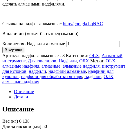
сделать алмазными надфилями.
Ссылка на надфеля алмазные:
http://goo.gl/cbqNAC
В наличии (может быть предзаказано)
Количество Надфили алмазные
В корзину
Артикул:
надфиля алмазные - 8
Категории:
OLX
,
Алмазный
инструмент
,
Для ювелиров
,
Надфили
,
ОЛХ
Метки:
OLX
алмазные надфиля
,
алмазные
,
алмазные надфиля
,
инструмент
для кулонов
,
надфили
,
надфили алмазные
,
надфили для
кулонов
,
надфили для обработки янтаря
,
надфиль
,
ОЛХ
алмазные надфиля
Описание
Детали
Описание
Вес (кг) 0.138
Длина насыпи [мм] 50