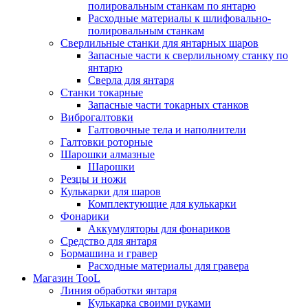
полировальным станкам по янтарю
Расходные материалы к шлифовально-
полировальным станкам
Сверлильные станки для янтарных шаров
Запасные части к сверлильному станку по
янтарю
Сверла для янтаря
Станки токарные
Запасные части токарных станков
Виброгалтовки
Галтовочные тела и наполнители
Галтовки роторные
Шарошки алмазные
Шарошки
Резцы и ножи
Кулькарки для шаров
Комплектующие для кулькарки
Фонарики
Аккумуляторы для фонариков
Средство для янтаря
Бормашина и гравер
Расходные материалы для гравера
Магазин TooL
Линия обработки янтаря
Кулькарка своими руками