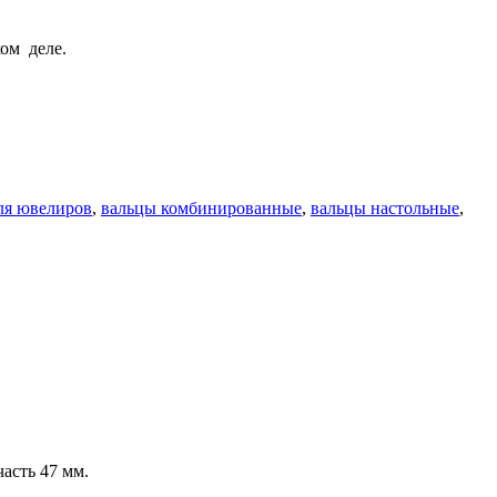
ом деле.
ля ювелиров
,
вальцы комбинированные
,
вальцы настольные
,
часть 47 мм.