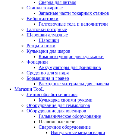
Сверла для янтаря
Станки токарные
Запасные части токарных станков
Виброгалтовки
Галтовочные тела и наполнители
Галтовки роторные
Шарошки алмазные
Шарошки
Резцы и ножи
Кулькарки для шаров
Комплектующие для кулькарки
Фонарики
Аккумуляторы для фонариков
Средство для янтаря
Бормашина и гравер
Расходные материалы для гравера
Магазин TooL
Линия обработки янтаря
Кулькарка своими руками
Оборудование для геммологов
Оборудование для ювелиров
Гальваническое оборудование
Плавильные печи
Сварочное оборудование
Импульсные микросварки