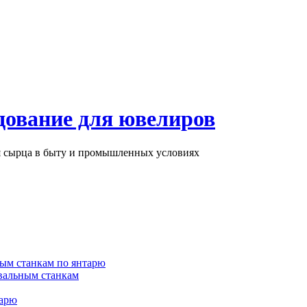
дование для ювелиров
ря сырца в быту и промышленных условиях
ым станкам по янтарю
вальным станкам
тарю