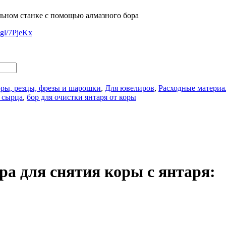
льном станке с помощью алмазного бора
o.gl/7PjeKx
ры, резцы, фрезы и шарошки
,
Для ювелиров
,
Расходные материа
с сырца
,
бор для очистки янтаря от коры
ра для снятия коры с янтаря: