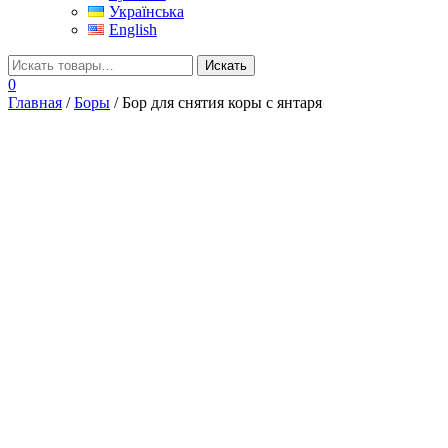
Українська
English
0
Главная
/
Боры
/ Бор для снятия коры с янтаря