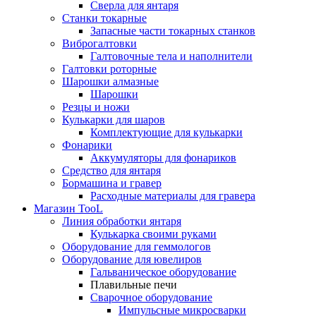
Сверла для янтаря
Станки токарные
Запасные части токарных станков
Виброгалтовки
Галтовочные тела и наполнители
Галтовки роторные
Шарошки алмазные
Шарошки
Резцы и ножи
Кулькарки для шаров
Комплектующие для кулькарки
Фонарики
Аккумуляторы для фонариков
Средство для янтаря
Бормашина и гравер
Расходные материалы для гравера
Магазин TooL
Линия обработки янтаря
Кулькарка своими руками
Оборудование для геммологов
Оборудование для ювелиров
Гальваническое оборудование
Плавильные печи
Сварочное оборудование
Импульсные микросварки