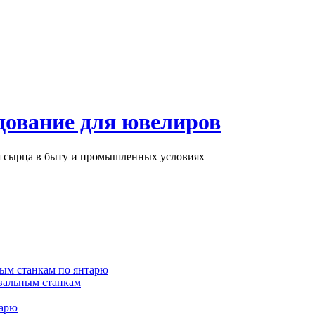
дование для ювелиров
ря сырца в быту и промышленных условиях
ым станкам по янтарю
вальным станкам
тарю