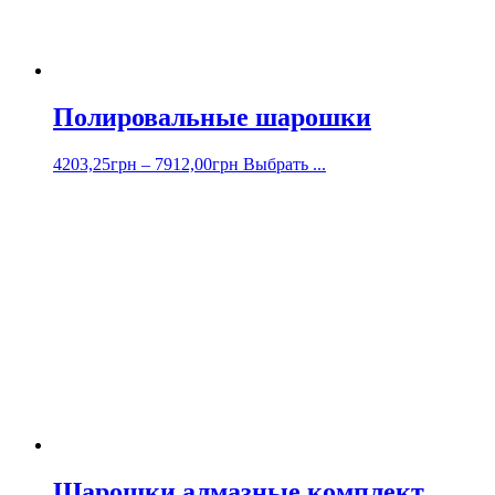
Полировальные шарошки
4203,25
грн
–
7912,00
грн
Выбрать ...
Шарошки алмазные комплект