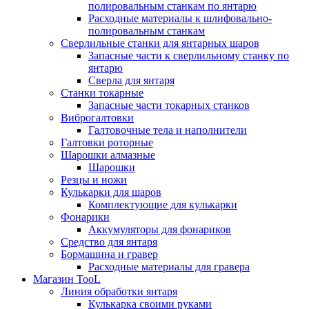
полировальным станкам по янтарю
Расходные материалы к шлифовально-
полировальным станкам
Сверлильные станки для янтарных шаров
Запасные части к сверлильному станку по
янтарю
Сверла для янтаря
Станки токарные
Запасные части токарных станков
Виброгалтовки
Галтовочные тела и наполнители
Галтовки роторные
Шарошки алмазные
Шарошки
Резцы и ножи
Кулькарки для шаров
Комплектующие для кулькарки
Фонарики
Аккумуляторы для фонариков
Средство для янтаря
Бормашина и гравер
Расходные материалы для гравера
Магазин TooL
Линия обработки янтаря
Кулькарка своими руками