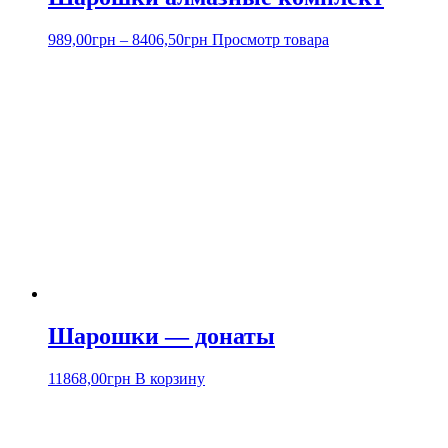
989,00
грн
–
8406,50
грн
Просмотр товара
Шарошки — донаты
11868,00
грн
В корзину