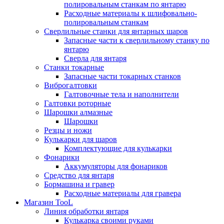
полировальным станкам по янтарю
Расходные материалы к шлифовально-
полировальным станкам
Сверлильные станки для янтарных шаров
Запасные части к сверлильному станку по
янтарю
Сверла для янтаря
Станки токарные
Запасные части токарных станков
Виброгалтовки
Галтовочные тела и наполнители
Галтовки роторные
Шарошки алмазные
Шарошки
Резцы и ножи
Кулькарки для шаров
Комплектующие для кулькарки
Фонарики
Аккумуляторы для фонариков
Средство для янтаря
Бормашина и гравер
Расходные материалы для гравера
Магазин TooL
Линия обработки янтаря
Кулькарка своими руками