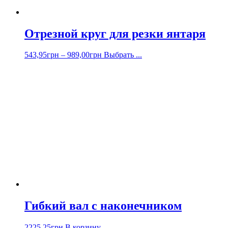
Отрезной круг для резки янтаря
543,95
грн
–
989,00
грн
Выбрать ...
Гибкий вал с наконечником
2225,25
грн
В корзину