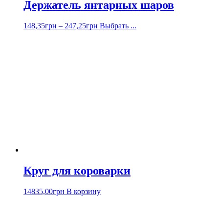
Держатель янтарных шаров
148,35
грн
–
247,25
грн
Выбрать ...
Круг для короварки
14835,00
грн
В корзину