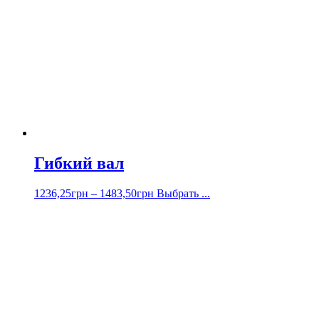
Гибкий вал
1236,25
грн
–
1483,50
грн
Выбрать ...