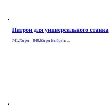
Патрон для универсального станка
741,75
грн
–
840,65
грн
Выбрать ...