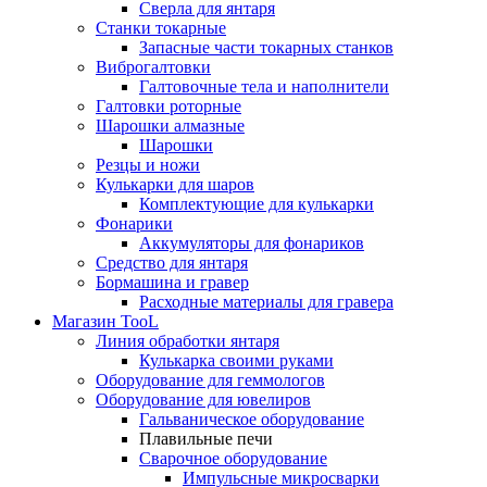
Сверла для янтаря
Станки токарные
Запасные части токарных станков
Виброгалтовки
Галтовочные тела и наполнители
Галтовки роторные
Шарошки алмазные
Шарошки
Резцы и ножи
Кулькарки для шаров
Комплектующие для кулькарки
Фонарики
Аккумуляторы для фонариков
Средство для янтаря
Бормашина и гравер
Расходные материалы для гравера
Магазин TooL
Линия обработки янтаря
Кулькарка своими руками
Оборудование для геммологов
Оборудование для ювелиров
Гальваническое оборудование
Плавильные печи
Сварочное оборудование
Импульсные микросварки