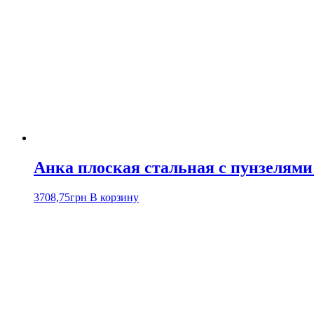
Анка плоская стальная c пунзелями
3708,75
грн
В корзину