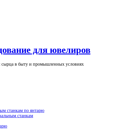
дование для ювелиров
ря сырца в быту и промышленных условиях
ым станкам по янтарю
вальным станкам
тарю