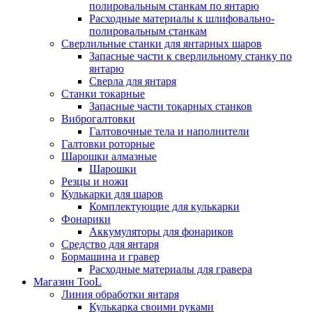
полировальным станкам по янтарю
Расходные материалы к шлифовально-
полировальным станкам
Сверлильные станки для янтарных шаров
Запасные части к сверлильному станку по
янтарю
Сверла для янтаря
Станки токарные
Запасные части токарных станков
Виброгалтовки
Галтовочные тела и наполнители
Галтовки роторные
Шарошки алмазные
Шарошки
Резцы и ножи
Кулькарки для шаров
Комплектующие для кулькарки
Фонарики
Аккумуляторы для фонариков
Средство для янтаря
Бормашина и гравер
Расходные материалы для гравера
Магазин TooL
Линия обработки янтаря
Кулькарка своими руками