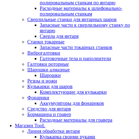
полировальным станкам по янтарю
Расходные материалы к шлифовально-
полировальным станкам
Сверлильные станки для янтарных шаров
Запасные части к сверлильному станку по
янтарю
Сверла для янтаря
Станки токарные
Запасные части токарных станков
Виброгалтовки
Галтовочные тела и наполнители
Галтовки роторные
Шарошки алмазные
Шарошки
Резцы и ножи
Кулькарки для шаров
Комплектующие для кулькарки
Фонарики
Аккумуляторы для фонариков
Средство для янтаря
Бормашина и гравер
Расходные материалы для гравера
Магазин TooL
Линия обработки янтаря
Кулькарка своими руками