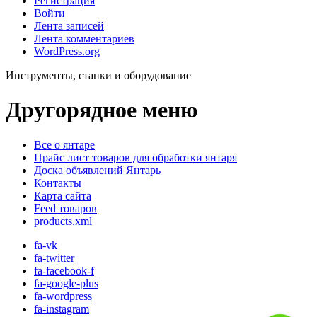
Регистрация
Войти
Лента записей
Лента комментариев
WordPress.org
Инструменты, станки и оборудование
Другорядное меню
Все о янтаре
Прайс лист товаров для обработки янтаря
Доска объявлений Янтарь
Контакты
Карта сайта
Feed товаров
products.xml
fa-vk
fa-twitter
fa-facebook-f
fa-google-plus
fa-wordpress
fa-instagram