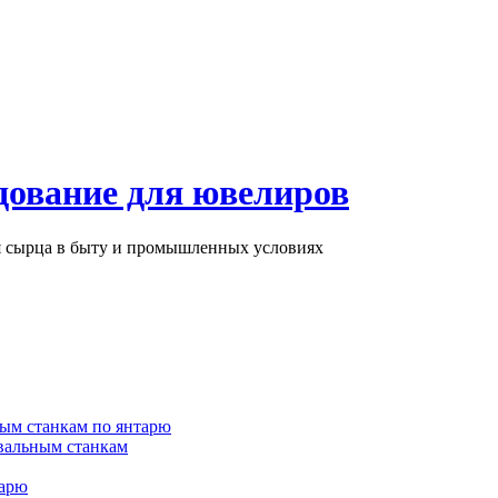
дование для ювелиров
ря сырца в быту и промышленных условиях
ым станкам по янтарю
вальным станкам
тарю