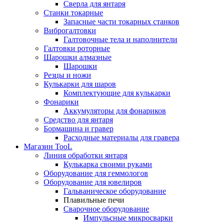
Сверла для янтаря
Станки токарные
Запасные части токарных станков
Виброгалтовки
Галтовочные тела и наполнители
Галтовки роторные
Шарошки алмазные
Шарошки
Резцы и ножи
Кулькарки для шаров
Комплектующие для кулькарки
Фонарики
Аккумуляторы для фонариков
Средство для янтаря
Бормашина и гравер
Расходные материалы для гравера
Магазин TooL
Линия обработки янтаря
Кулькарка своими руками
Оборудование для геммологов
Оборудование для ювелиров
Гальваническое оборудование
Плавильные печи
Сварочное оборудование
Импульсные микросварки