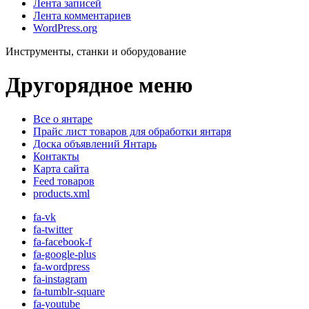
Лента записей
Лента комментариев
WordPress.org
Инструменты, станки и оборудование
Другорядное меню
Все о янтаре
Прайс лист товаров для обработки янтаря
Доска объявлений Янтарь
Контакты
Карта сайта
Feed товаров
products.xml
fa-vk
fa-twitter
fa-facebook-f
fa-google-plus
fa-wordpress
fa-instagram
fa-tumblr-square
fa-youtube