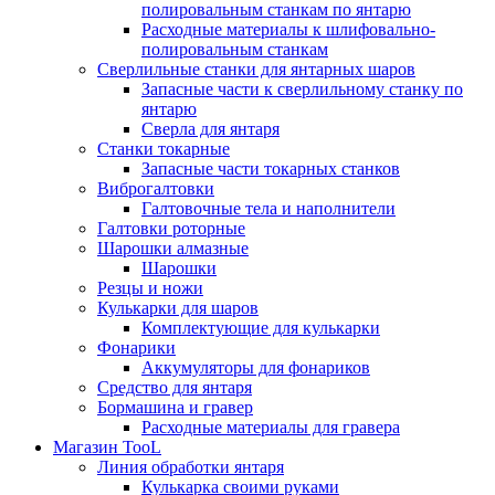
полировальным станкам по янтарю
Расходные материалы к шлифовально-
полировальным станкам
Сверлильные станки для янтарных шаров
Запасные части к сверлильному станку по
янтарю
Сверла для янтаря
Станки токарные
Запасные части токарных станков
Виброгалтовки
Галтовочные тела и наполнители
Галтовки роторные
Шарошки алмазные
Шарошки
Резцы и ножи
Кулькарки для шаров
Комплектующие для кулькарки
Фонарики
Аккумуляторы для фонариков
Средство для янтаря
Бормашина и гравер
Расходные материалы для гравера
Магазин TooL
Линия обработки янтаря
Кулькарка своими руками