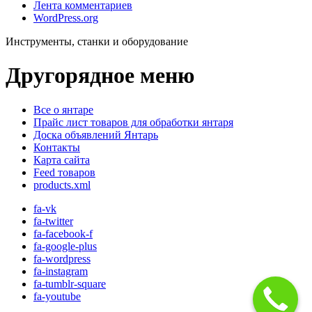
Лента комментариев
WordPress.org
Инструменты, станки и оборудование
Другорядное меню
Все о янтаре
Прайс лист товаров для обработки янтаря
Доска объявлений Янтарь
Контакты
Карта сайта
Feed товаров
products.xml
fa-vk
fa-twitter
fa-facebook-f
fa-google-plus
fa-wordpress
fa-instagram
fa-tumblr-square
fa-youtube