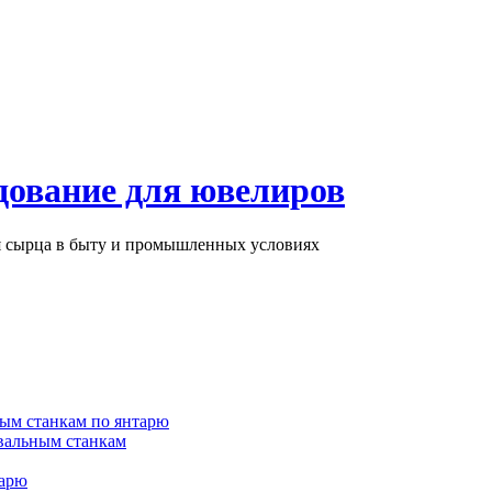
дование для ювелиров
ря сырца в быту и промышленных условиях
ым станкам по янтарю
вальным станкам
тарю