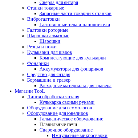
Сверла для янтаря
Станки токарные
Запасные части токарных станков
Виброгалтовки
Галтовочные тела и наполнители
Галтовки роторные
Шарошки алмазные
Шарошки
Резцы и ножи
Кулькарки для шаров
Комплектующие для кулькарки
Фонарики
Аккумуляторы для фонариков
Средство для янтаря
Бормашина и гравер
Расходные материалы для гравера
Магазин TooL
Линия обработки янтаря
Кулькарка своими руками
Оборудование для геммологов
Оборудование для ювелиров
Гальваническое оборудование
Плавильные печи
Сварочное оборудование
Импульсные микросварки