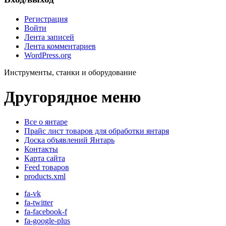
Регистрация
Войти
Лента записей
Лента комментариев
WordPress.org
Инструменты, станки и оборудование
Другорядное меню
Все о янтаре
Прайс лист товаров для обработки янтаря
Доска объявлений Янтарь
Контакты
Карта сайта
Feed товаров
products.xml
fa-vk
fa-twitter
fa-facebook-f
fa-google-plus