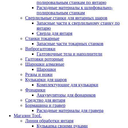
полировальным станкам по янтарю
Расходные материалы к шлифовально-
полировальным станкам
Сверлильные станки для янтарных шаров
Запасные части к сверлильному станку по
янтарю
Сверла для янтаря
Станки токарные
Запасные части токарных станков
Виброгалтовки
Галтовочные тела и наполнители
Галтовки роторные
Шарошки алмазные
Шарошки
Резцы и ножи
Кулькарки для шаров
Комплектующие для кулькарки
Фонарики
Аккумуляторы для фонариков
Средство для янтаря
Бормашина и гравер
Расходные материалы для гравера
Магазин TooL
Линия обработки янтаря
Кулькарка своими руками