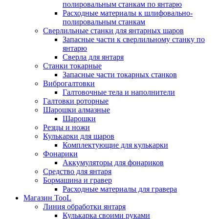
полировальным станкам по янтарю
Расходные материалы к шлифовально-
полировальным станкам
Сверлильные станки для янтарных шаров
Запасные части к сверлильному станку по
янтарю
Сверла для янтаря
Станки токарные
Запасные части токарных станков
Виброгалтовки
Галтовочные тела и наполнители
Галтовки роторные
Шарошки алмазные
Шарошки
Резцы и ножи
Кулькарки для шаров
Комплектующие для кулькарки
Фонарики
Аккумуляторы для фонариков
Средство для янтаря
Бормашина и гравер
Расходные материалы для гравера
Магазин TooL
Линия обработки янтаря
Кулькарка своими руками