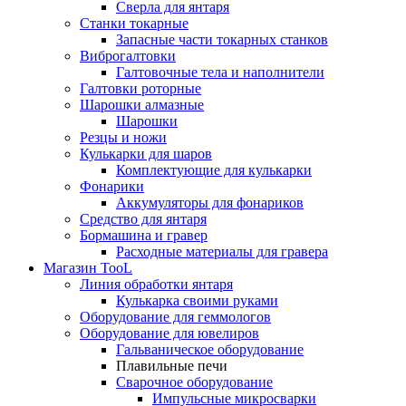
Сверла для янтаря
Станки токарные
Запасные части токарных станков
Виброгалтовки
Галтовочные тела и наполнители
Галтовки роторные
Шарошки алмазные
Шарошки
Резцы и ножи
Кулькарки для шаров
Комплектующие для кулькарки
Фонарики
Аккумуляторы для фонариков
Средство для янтаря
Бормашина и гравер
Расходные материалы для гравера
Магазин TooL
Линия обработки янтаря
Кулькарка своими руками
Оборудование для геммологов
Оборудование для ювелиров
Гальваническое оборудование
Плавильные печи
Сварочное оборудование
Импульсные микросварки