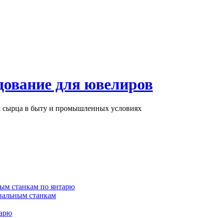
дование для ювелиров
ря сырца в быту и промышленных условиях
ым станкам по янтарю
вальным станкам
тарю